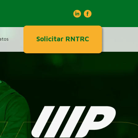
I
I
I
Solicitar RNTRC
atos