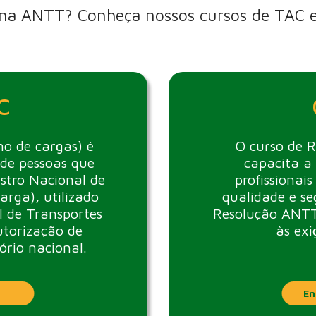
 na ANTT? Conheça nossos cursos de TAC e
C
o de cargas) é
O curso de R
de pessoas que
capacita a
stro Nacional de
profissionai
arga), utilizado
qualidade e s
 de Transportes
Resolução ANTT
utorização de
às exi
ório nacional.
En