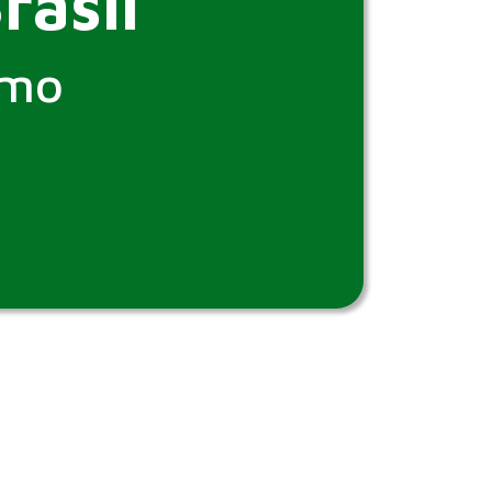
rasil
smo