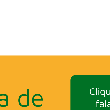
a de
Cliq
fal