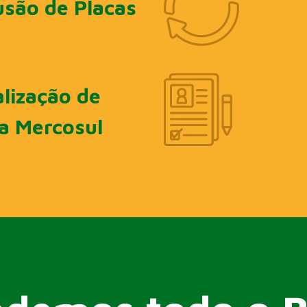
usão de Placas
lização de
a Mercosul