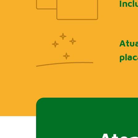
Incl
Atua
plac